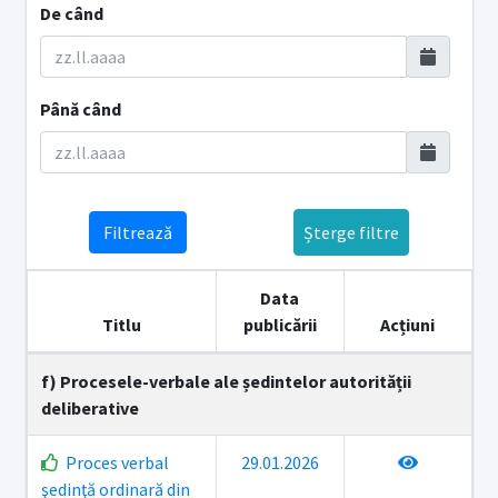
De când
Până când
Filtrează
Șterge filtre
Data
Titlu
publicării
Acțiuni
f) Procesele-verbale ale ședintelor autorității
deliberative
Proces verbal
29.01.2026
şedinţă ordinară din