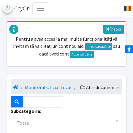
CityOn
Înapoi
Pentru a avea acces la mai multe funcţionalităţi vă
invităm să vă creați un cont nou aici
sau
Des
Înregistrează-te
dacă aveți cont
Autentifică-te
Monitorul Oficial Local
Alte documente
Subcategoria:
Toate