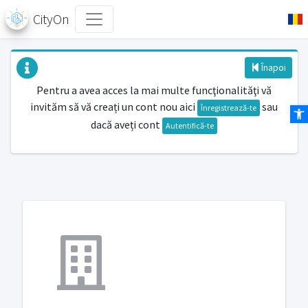
CityOn
Înapoi
Pentru a avea acces la mai multe funcţionalităţi vă
invităm să vă creați un cont nou aici
sau
Des
Înregistrează-te
dacă aveți cont
Autentifică-te